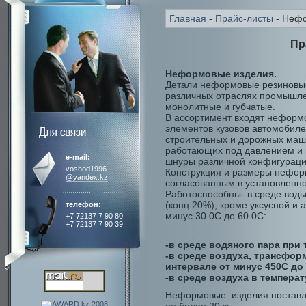
Главная
-
Прайс-листы
- Неф
Пр
Неформовые изделия.
Детали неформовые резиновые
различных отраслях промышле
монолитные и губчатые.
В ассортимент входят неформо
элементов кузовов автомобилей
строительных и дорожных маш
работающих под давлением и 
e-mail:
шнуры различной конфигурации
voshod1996
Конструкция и размеры нефор
@yandex.kz
согласованным в установленн
Работоспособны- в среде воды
(конц.20%), кроме уксусной и 
телефон:
минус 30 0С до 60 0С:
+7 72137 7 90 80
+7 72137 7 90 39
-в среде водяного пара при 
-в среде воздуха, трансфор
интервале от минус 450С до 
-в среде воздуха в температ
Неформовые изделия поставля