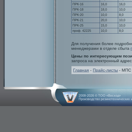
ПРК-16
16,0
16,0
ПРК-18
18,0
10,0
ПРК-20
10,0
8,0
ПРК-21
20,0
10,0
ПРК-25
15,0
10,0
проф. 42225
10,0
8,0
Для получения более подробн
менеджерами в отделе сбыта
Цены по интересующим поз
запроса на электронный адрес
Главная
-
Прайс-листы
- МПС
2008-2026 © ТОО «Восход»
Производство резинотехнических 