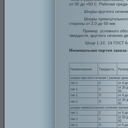
от-30 до +50 С. Рабочая среда
Шнуры круглого сечения из
Шнуры прямоугольного сеч
стороны от 2.0 до 50 мм.
Пример условного обозначе
твердости, круглого сечения 
Шнур 1-1С 14 ГОСТ 64
Минимальная партия заказа-
Наименование
Твердость
Разме
шнуры круглого сечения ( размер/ диа
тип 1
С
от 4 до
от 20 
тип 1
С
50
тип 1
П
от 4 до
от 20 
тип 1
П
50
шнуры прямоугольного сечения (разме
тип 1
С
от 5 до
от 20 
тип 1
С
50
тип 1
П
от 5 до