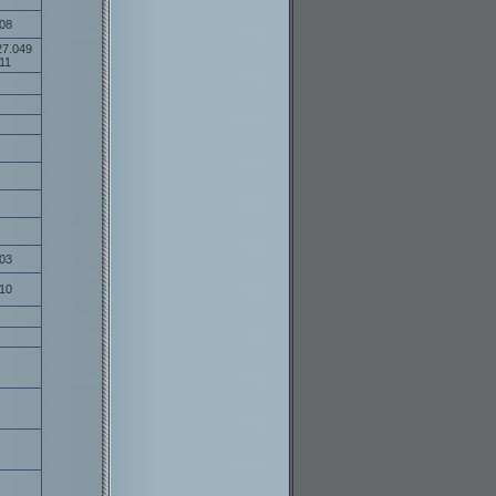
08
27.049
11
03
10