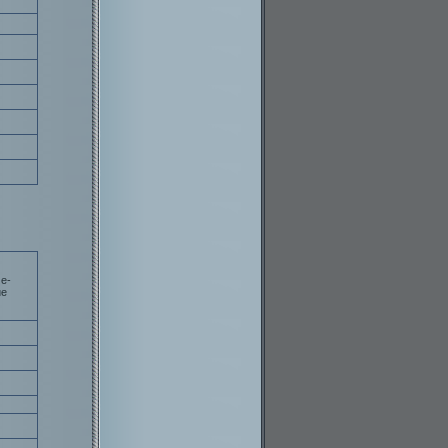
е-
ие