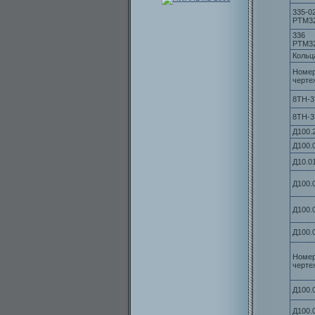
335-0
РТМ3
336
РТМ3
Кольц
Номе
черте
8ТН-3
8ТН-3
Д100.
Д100.
Д10.0
Д100.
Д100.
Д100.
Номе
черте
Д100.
Д100.