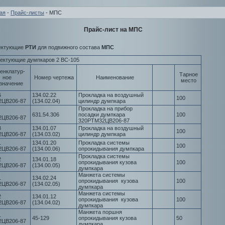
ая
-
Прайс-листы
- МПС
Прайс-лист на МПС
ектующие
РТИ
для подвижного состава
МПС
ектующие думпкаров 2 ВС-105
енклатур-
Тарное
ное
Номер чертежа
Наименование
место
значение
6
134.02.22
Прокладка на воздушный
100
2ЦВ206-87
(134.02.04)
цилиндр думпкара
Прокладка на прибор
631.54.306
посадки думпкара
100
2ЦВ206-87
320РТМ32ЦВ206-87
3
134.01.07
Прокладка на воздушный
100
2ЦВ206-87
(134.03.02)
цилиндр думпкара
1
134.01.20
Прокладка системы
100
2ЦВ206-87
(134.00.06)
опрокидывания думпкара
Прокладка системы
2
134.01.18
опрокидывания кузова
100
2ЦВ206-87
(134.00.05)
думпкара
Манжета системы
1
134.02.24
опрокидывания кузова
100
2ЦВ206-87
(134.02.05)
думпкара
Манжета системы
2
134.01.12
опрокидывания кузова
100
2ЦВ206-87
(134.04.02)
думпкара
Манжета поршня
1
45-129
опрокидывания кузова
50
2ЦВ206-87
думпкара