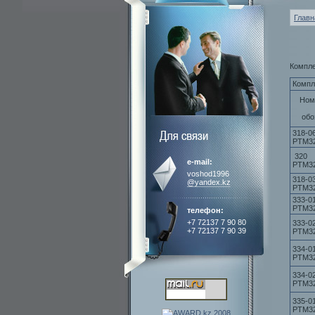
Главн
Компл
Компл
Ном
обо
318-0
РТМ3
320
e-mail:
РТМ3
voshod1996
318-0
@yandex.kz
РТМ3
333-0
РТМ3
телефон:
+7 72137 7 90 80
333-0
+7 72137 7 90 39
РТМ3
334-0
РТМ3
334-0
РТМ3
335-0
РТМ3