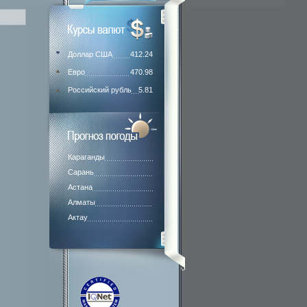
Доллар США
412.24
Евро
470.98
Российский рубль
5.81
Караганды
Сарань
Астана
Алматы
Актау