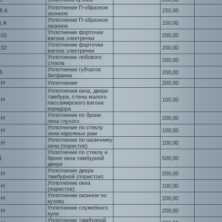
Уплотнение П-образное
8 А
150,00
оконное
Уплотнение П-образное
1 А
150,00
оконное
Уплотнение форточки
.01
200,00
вагона электрички
Уплотнение форточки
.02
200,00
вагона электрички
Уплотнение лобового
200,00
стекла
Уплотнение губчатое
5
200,00
битфанка
-Н
Уплотнение
200,00
Уплотнения окна, двери
тамбура, стены малого
-Н
100,00
пассажирского вагона
коридора
Уплотнение по броне
-Н
200,00
окна глухого
Уплотнение по стеклу
-Н
100,00
окна наружных рам
Уплотнение по наличнику
-Н
100,00
окна (пористое)
Уплотнение по стеклу и
1
броне окна тамбурной
500,00
двери
Уплотнение двери
-Н
200,00
тамбурной (пористое)
Уплотнение окна
-Н
100,00
(пористое)
Уплотнение оконное по
-Н
200,00
кузову
Уплотнение служебного
-Н
200,00
купе
Уплотнение тамбурной