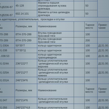
Манжета поршня
2
45-128
опрокидывания кузова
50
2ЦВ206-87
думпкара
Манжета штока цилиндра
602.14.101
50
2ЦВ206-87
думпкара
а адаптерные, уплотнительные, прокладки и втулки
р
Тарное
Приме-
Размеры, мм
Наименование
жа
место
чание
Втулка поводковая
70-288
8ТН-370-288
100
буксовой тяги
Втулка поводковая
70-289
8ТН-370-289
200
буксовой тяги
21.030А
50*35*7
кольцо адаптерное
100
Д131.00.
01.038
57*35*11
кольцо адаптерное
100
Д131.00.
кольцо адаптерное
1.038.53
100
Д131.00.
трапецивидное
Кольцо уплотнительное
01.024А
236*222*7
цилиндрической втулки
100
Д131.00.
верхнее
Кольцо уплотнительное
01.025А
226*212*7
цилиндрической втулки
100
Д131.00.
нижнее
Кольцо уплотнительное
01.031А
246*234*6
100
цилиндрической втулки
р
Тарное
Приме-
Размеры, мм
Наименование
жа
место
чание
Кольцо уплотнительное
01.047
202*214*6
100
Д131.00.
цилиндрической втулки
01.056
246*237*4,8
Кольцо уплотнительное
100
Д131.00.