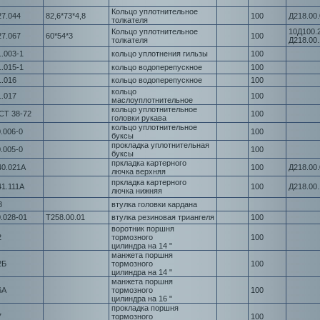
Кольцо уплотнительное
27.044
82,6*73*4,8
100
Д218.00.
толкателя
Кольцо уплотнительное
10Д100.
27.067
60*54*3
100
толкателя
Д218.00.
1.003-1
кольцо уплотнения гильзы
100
1.015-1
кольцо водоперепускное
100
1.016
кольцо водоперепускное
100
кольцо
1.017
100
маслоуплотнительное
кольцо уплотнительное
СТ 38-72
100
головки рукава
кольцо уплотнительное
.006-0
100
буксы
прокладка уплотнительная
.005-0
100
буксы
пркладка картерного
40.021А
100
Д218.00.
лючка верхняя
пркладка картерного
41.111А
100
Д218.00.
лючка нижняя
3
втулка головки кардана
0.028-01
Т258.00.01
втулка резиновая триангеля
100
воротник поршня
2
тормозного
100
цилиндра на 14 "
манжета поршня
2Б
тормозного
100
цилиндра на 14 "
манжета поршня
6А
тормозного
100
цилиндра на 16 "
прокладка поршня
7
тормозного
100