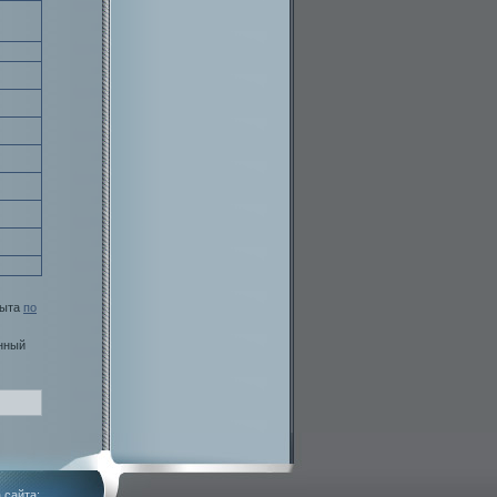
быта
по
нный
 сайта: