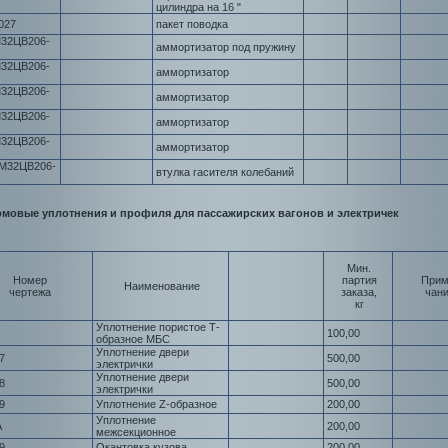
цилиндра на 16 "
027
пакет поводка
32ЦВ206-
аммортизатор под пружину
32ЦВ206-
аммортизатор
32ЦВ206-
аммортизатор
32ЦВ206-
аммортизатор
32ЦВ206-
аммортизатор
М32ЦВ206-
втулка гасителя колебаний
мовые уплотнения и профиля для пассажирских вагонов и электричек
Мин.
Номер
партия
Прим
Наименование
чертежа
заказа,
чан
кг
Уплотнение пористое Т-
100,00
образное МБС
Уплотнение двери
7
500,00
электрички
Уплотнение двери
8
500,00
электрички
9
Уплотнение Z-образное
200,00
Уплотнение
А
200,00
межсекционное
9
Окантовка кузова
200,00