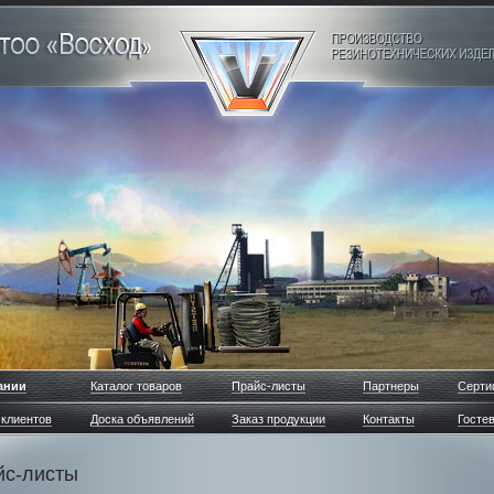
ании
Каталог товаров
Прайс-листы
Партнеры
Серти
клиентов
Доска объявлений
Заказ продукции
Контакты
Гостев
йс-листы