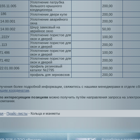
Уплотнение патрубка
155.11.005
большого крышного
200,00
кондиционера
-186
Уплотнение двери купе
200,00
Уплотнение аварийного
14.00.001
200,00
окна
Шнур замковый на
14.00.002
50,00
аврийное окно
Уплотнение пористое для
1.222У
100,00
окон и дверей
Уплотнение пористое для
1.113
200,00
окон и дверей
Уплотнение пористое для
71.486
100,00
окон и дверей
Уплотнение пористое для
71.482
200,00
окон и дверей
профиль резиновый
22.01.00.006
200,00
каталог №2795
профиль для зерновозов
200,00
лучения более подробной информации, свяжитесь с нашими менеджерами в отделе с
ющим координатам
.
по интересующим позициям
можно получить путём направления запроса на электро
компании.
ая
-
Прайс-листы
- Кольца и манжеты
Разработка и поддержка
008-2026 © ТОО «Восход»