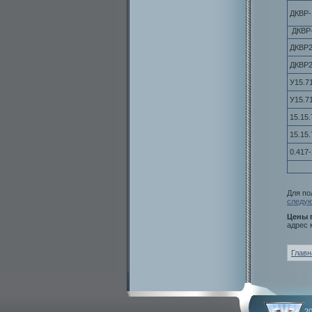
ДКВР-
ДКВР
ДКВР2
ДКВР2
У15.7
У15.7
15.15.
15.15.
0.417-
Для по
следу
Цены 
адрес 
Главн
2