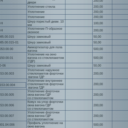
-Н
200,00
двери
Уплотнение стекла
200,00
Уплотнение
200,00
Уплотнение
200,00
Шнур пористый диам. 10
-Н
100,00
мм
Уплотнение П-образное
-Н
200,00
оконное
85.00.015
Шнур замковый
50,00
85.00.015-01
Шнур замковый
50,00
Аммортизатор для пола
053.00.00
500,00
вагона
Уплотнение на окно
150.00.01
вагона со стеклопакетом
500,00
(ГДР)
0-06
Шнур замковый
50,00
Уплотнение наружное
53.00.003
стеклопакетов форточки
200,00
вагона ГДР
Уплотнение внутреннее
стеклопакетов форточки
200,00
153.00.004
вагона ГДР
Уплотнение форточки
53.00.005
окна вагона ГДР
200,00
со стеклопакетом
Кожух на упор форточки
53.00.006
окна вагона ГДР
200,00
со стеклопакетом
Уплотнение форточки
53.00.007
окна вагона ГДР
200,00
со стеклопакетом
Профиль уплотнение на
01.04.006
500,00
окно вагона