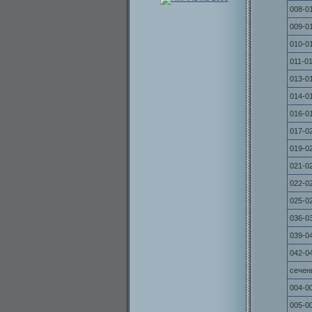
008-0
009-0
010-0
011-0
013-0
014-0
016-0
017-0
019-0
021-0
022-0
025-0
036-0
039-0
042-0
сечен
004-0
005-0