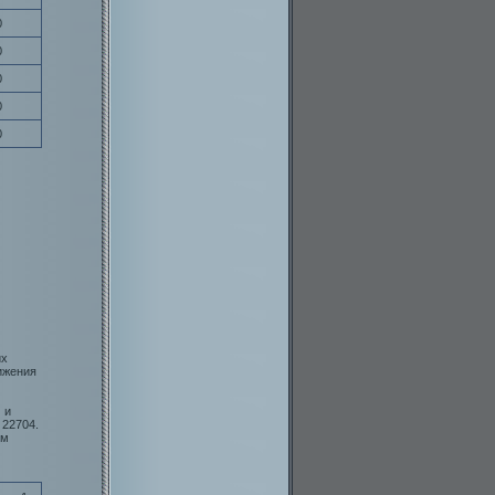
0
0
0
0
0
их
ижения
 и
 22704.
ом