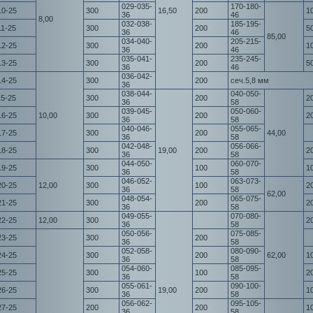
029-035-
170-180-
10-25
300
16,50
200
1
36
46
8,00
032-038-
185-195-
11-25
300
200
5
36
46
85,00
034-040-
205-215-
12-25
300
200
1
36
46
035-041-
235-245-
13-25
300
200
5
36
46
036-042-
14-25
300
200
сеч.5,8 мм
36
038-044-
040-050-
15-25
300
200
2
36
58
039-045-
050-060-
16-25
10,00
300
200
2
36
58
040-046-
055-065-
17-25
300
200
44,00
36
58
042-048-
056-066-
18-25
300
19,00
200
2
36
58
044-050-
060-070-
19-25
300
100
1
36
58
046-052-
063-073-
20-25
12,00
300
100
2
36
58
62,00
048-054-
065-075-
21-25
300
200
2
36
58
049-055-
070-080-
22-25
12,00
300
2
36
58
050-056-
075-085-
23-25
300
200
36
58
052-058-
080-090-
24-25
300
200
62,00
1
36
58
054-060-
085-095-
25-25
300
100
2
36
58
055-061-
090-100-
26-25
300
19,00
200
1
36
58
056-062-
095-105-
27-25
200
200
1
36
58