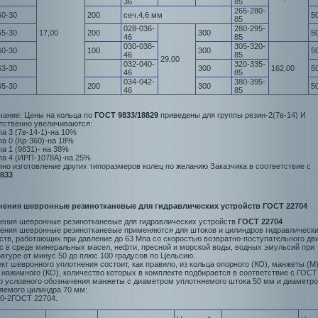
36
85
265-280-
50-30
200
сеч.4,6 мм
5
85
028-036-
280-295-
55-30
17,00
200
300
5
46
85
030-038-
305-320-
60-30
100
300
5
46
85
29,00
032-040-
320-335-
63-30
300
162,00
5
46
85
034-042-
380-395-
65-30
200
300
5
46
85
ание: Цены на кольца по
ГОСТ 9833/18829
приведены для группы резин-2(7в-14) И
тственно увеличиваются:
па 3 (7в-14-1)-на 10%
па 0 (Кр-360)-на 18%
па 1 (9831)- на 38%
па 4 (ИРП-1078А)-на 25%
но изготовление других типоразмеров колец по желанию Заказчика в соответствие с
833
нения шевронные резинотканевые для гидравлических устройств ГОСТ 22704
ения шевронные резинотканевые для гидравлических устройств
ГОСТ 22704
ения шевронные резинотканевые применяются для штоков и цилиндров гидравлическ
ств, работающих при давление до 63 Мпа со скоростью возвратно-поступательного дв
/с в среде минеральных масел, нефти, пресной и морской воды, водных эмульсий при
атуре от минус 50 до плюс 100 градусов по Цельсию.
кт шевронного уплотнения состоит, как правило, из кольца опорного (КО), манжеты (М)
 нажимного (КО), количество которых в комплекте подбирается в соответствие с ГОСТ
 условного обозначения манжеты с диаметром уплотняемого штока 50 мм и диаметр
яемого цилиндра 70 мм:
0-2ГОСТ 22704.