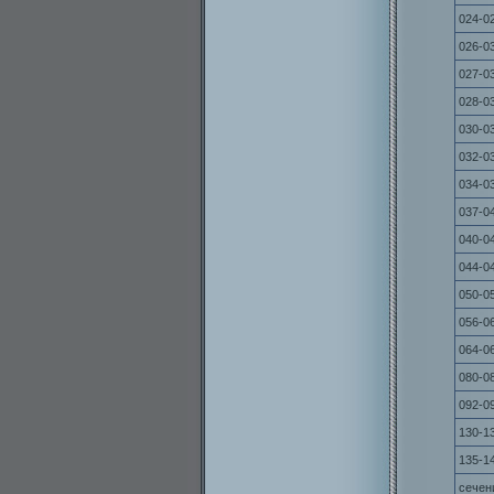
024-0
026-0
027-0
028-0
030-0
032-0
034-0
037-0
040-0
044-0
050-0
056-0
064-0
080-0
092-0
130-1
135-1
сечен