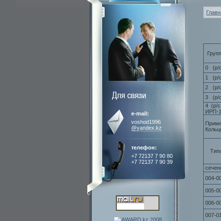
Главн
Груп
0 (р/
1 (р/
2 (р/
3 (р/
4 (р/с
ИРП-1
e-mail:
voshod1996
Приме
@yandex.kz
Кольц
телефон:
Тип
+7 72137 7 90 80
+7 72137 7 90 39
сечен
004-0
005-0
006-0
007-0