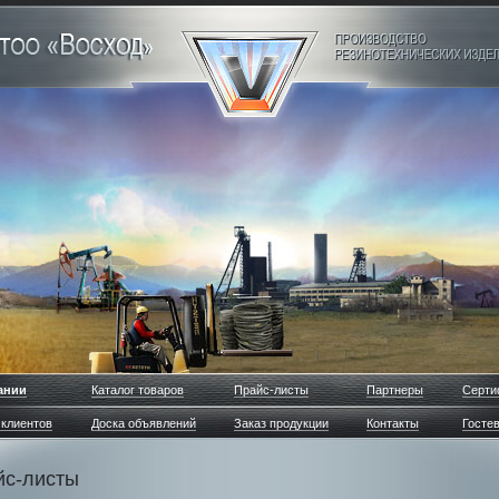
ании
Каталог товаров
Прайс-листы
Партнеры
Серти
клиентов
Доска объявлений
Заказ продукции
Контакты
Гостев
йс-листы