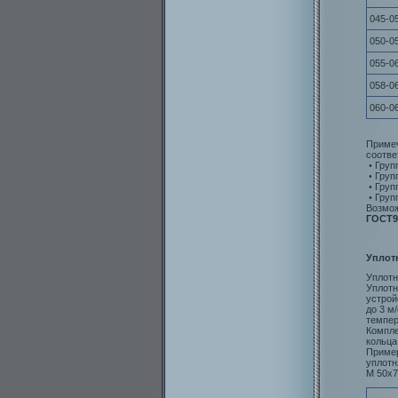
045-0
050-0
055-0
058-0
060-0
Примеч
соотве
•
Груп
•
Груп
•
Груп
•
Груп
Возмож
ГОСТ9
Уплот
Уплотн
Уплотн
устрой
до 3 м
темпер
Компле
кольца
Пример
уплотн
М 50х7