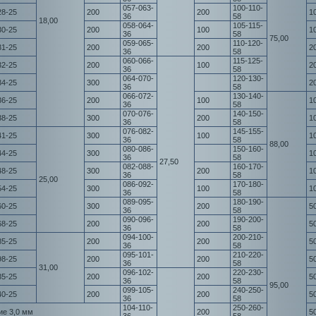
057-063-
100-110-
28-25
200
200
1
36
58
18,00
058-064-
105-115-
30-25
200
100
1
36
58
75,00
059-065-
110-120-
31-25
200
200
2
36
58
060-066-
115-125-
32-25
200
100
2
36
58
064-070-
120-130-
34-25
300
2
36
58
066-072-
130-140-
36-25
200
100
1
36
58
070-076-
140-150-
38-25
300
200
1
36
58
076-082-
145-155-
41-25
300
100
1
36
58
88,00
080-086-
150-160-
44-25
300
1
36
58
27,50
082-088-
160-170-
48-25
300
200
1
36
58
25,00
086-092-
170-180-
54-25
300
100
1
36
58
089-095-
180-190-
60-25
300
200
5
36
58
090-096-
190-200-
68-25
200
200
5
36
58
094-100-
200-210-
85-25
200
200
5
36
58
095-101-
210-220-
98-25
200
200
5
36
58
31,00
096-102-
220-230-
35-25
200
200
5
36
58
95,00
099-105-
240-250-
40-25
200
200
5
36
58
104-110-
250-260-
ие 3,0 мм
200
5