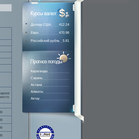
Доллар США
412.24
Евро
470.98
Российский рубль
5.81
Караганды
Сарань
Астана
Алматы
тарное
место
Актау
00
00
00
00