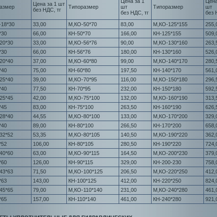
Цена за 1
Цена
Цена за 1 шт
азмер
Типоразмер
шт
Типоразмер
шт
без НДС, тг
без НДС, тг
без 
-18*30
33,00
М,КО-50*70
83,00
М,КО-125*155
255,
*30
66,00
КН-50*70
166,00
КН-125*155
509,
20*30
33,00
М,КО-56*76
90,00
М,КО-130*160
263,
*30
66,00
КН-56*76
180,00
КН-130*160
526,
20*40
37,00
М,КО-60*80
99,00
М,КО-140*170
280,
*40
75,00
КН-60*80
197,50
КН-140*170
561,
25*40
39,00
М,КО-70*95
116,00
М,КО-150*180
296,
*40
77,50
КН-70*95
232,00
КН-150*180
592,
25*45
42,00
М,КО-75*100
132,00
М,КО-160*190
313,
*45
83,00
КН-75*100
263,50
КН-160*190
626,
28*40
44,55
М,КО-80*100
133,00
М,КО-170*200
329,
*40
89,00
КН-80*100
266,50
КН-170*200
658,
32*52
53,35
М,КО-80*105
140,50
М,КО-190*220
362,
*52
106,00
КН-80*105
280,50
КН-190*220
724,
40*60
63,00
М,КО-90*115
164,50
М,КО-200*230
379,
*60
126,00
КН-90*115
329,00
КН-200-230
758,
43*63
71,50
М,КО-100*125
206,50
М,КО-220*250
412,
*63
143,00
КН-100*125
412,00
КН-220*250
824,
45*65
79,00
М,КО-110*140
231,00
М,КО-240*280
461,
*65
157,00
КН-110*140
461,00
КН-240*280
921,