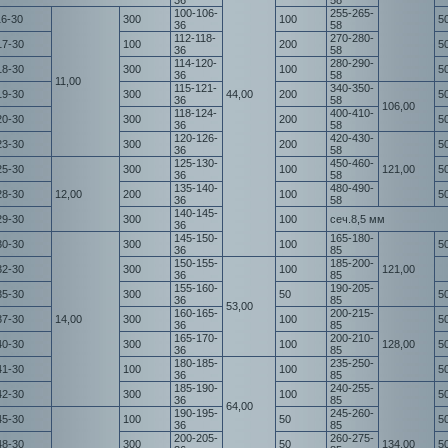
36
58
100-106-
255-265-
16-30
300
100
5
36
58
112-118-
270-280-
17-30
100
200
5
36
58
114-120-
280-290-
18-30
300
100
5
36
58
11,00
115-121-
340-350-
19-30
300
44,00
200
5
36
58
106,00
118-124-
400-410-
20-30
300
200
5
36
58
120-126-
420-430-
23-30
300
200
5
36
58
125-130-
450-460-
25-30
300
100
121,00
5
36
58
135-140-
480-490-
28-30
12,00
200
100
5
36
58
140-145-
29-30
300
100
сеч.8,5 мм
36
145-150-
165-180-
30-30
300
100
5
36
85
150-155-
185-200-
32-30
300
100
121,00
36
85
155-160-
190-205-
35-30
300
50
5
36
85
53,00
160-165-
200-215-
37-30
14,00
300
100
5
36
85
165-170-
200-210-
40-30
300
100
128,00
5
36
85
180-185-
235-250-
41-30
100
100
5
36
85
185-190-
240-255-
42-30
300
100
5
36
85
64,00
190-195-
245-260-
45-30
100
50
5
36
85
200-205-
260-275-
48-30
300
50
134,00
5