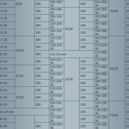
085-090-
044-052-
11-19
8,00
200
200
3
30
46
090-095-
045-053-
12-19
300
200
36,00
2
30
46-
095-100-
050-058-
13-19
500
200
1
30
46
100-105-
057-065-
14-19
300
200
2
30
46
46,00
105-110-
058-066-
16-19
300
200
1
30
46
115-120-
062-070-
17-19
300
200
1
30
46
120-125-
070-078-
19-19
300
200
1
30
46
10,00
072-080-
20-19
300
сеч.3,6 мм
1
46
016-022-
074-082-
22-19
300
100
2
36
46
018-024-
077-085-
24-19
200
200
58,00
1
36
46
020-026-
082-090-
25-19
11,00
200
200
2
36
46
14,00
022-028-
088-095-
28-19
200
200
1
36
46
023-029-
090-098-
39-19
200
100
2
36
46
024-030-
092-100-
42-19
12,00
200
200
2
36
46
025-031-
125-135-
45-19
200
200
1
36
46
026-032-
130-140-
ие 2,5 мм
200
1
36
46
79,00
027-033-
140-150-
08-25
200
1
36
46
028-034-
150-160-
09-25
300
200
1
36
46